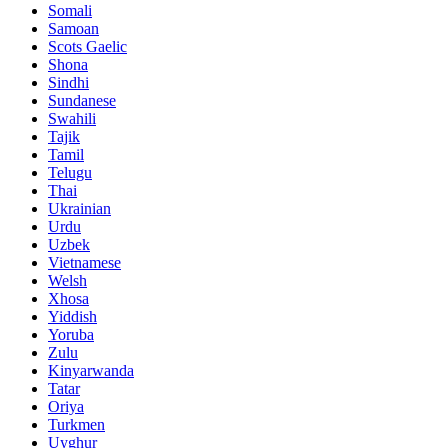
Somali
Samoan
Scots Gaelic
Shona
Sindhi
Sundanese
Swahili
Tajik
Tamil
Telugu
Thai
Ukrainian
Urdu
Uzbek
Vietnamese
Welsh
Xhosa
Yiddish
Yoruba
Zulu
Kinyarwanda
Tatar
Oriya
Turkmen
Uyghur