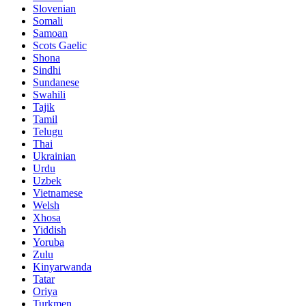
Slovenian
Somali
Samoan
Scots Gaelic
Shona
Sindhi
Sundanese
Swahili
Tajik
Tamil
Telugu
Thai
Ukrainian
Urdu
Uzbek
Vietnamese
Welsh
Xhosa
Yiddish
Yoruba
Zulu
Kinyarwanda
Tatar
Oriya
Turkmen